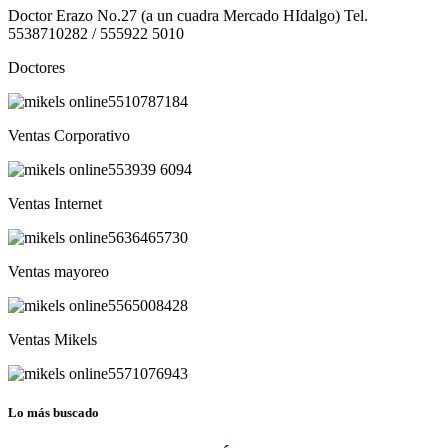
Doctor Erazo No.27 (a un cuadra Mercado HIdalgo) Tel.
5538710282 / 555922 5010
Doctores
5510787184
Ventas Corporativo
553939 6094
Ventas Internet
5636465730
Ventas mayoreo
5565008428
Ventas Mikels
5571076943
Lo más buscado