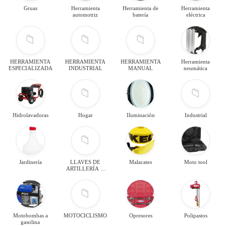
Gruas
Herramienta
Herramienta de
Herramienta
automotriz
batería
eléctrica
📁
📁
📁
HERRAMIENTA
HERRAMIENTA
HERRAMIENTA
Herramienta
ESPECIALIZADA
INDUSTRIAL
MANUAL
neumática
📁
📁
Hidrolavadoras
Hogar
Iluminación
Industrial
📁
Jardinería
LLAVES DE
Malacates
Moto tool
ARTILLERÍA Y
MANUALES
📁
Motobombas a
MOTOCICLISMO
Opresores
Polipastos
gasolina