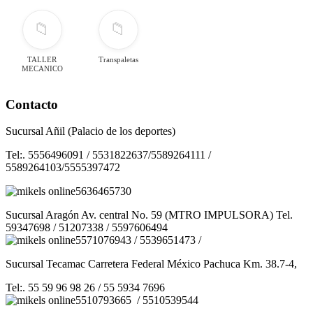
📁
📁
TALLER
Transpaletas
MECANICO
Contacto
Sucursal Añil (Palacio de los deportes)
Tel:. 5556496091 / 5531822637/5589264111 /
5589264103/5555397472
5636465730
Sucursal Aragón Av. central No. 59 (MTRO IMPULSORA) Tel.
59347698 / 51207338 / 5597606494
5571076943 / 5539651473 /
Sucursal Tecamac Carretera Federal México Pachuca Km. 38.7-4,
Tel:. 55 59 96 98 26 / 55 5934 7696
5510793665 / 5510539544