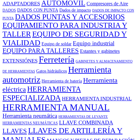
AUTOMÓVIL
ADAPTADORES
Compresores de Aire
DADOS CON PUNTA
Dados de impacto
DADOS
DADOS DE IMPACTO CON
DADOS PUNTAS Y ACCESORIOS
PUNTA
EQUIPAMIENTO PARA INDUSTRIA Y
EQUIPO DE SEGURIDAD Y
TALLER
VIALIDAD
Equipo industrial
Equipo de soldar
EQUIPO PARA TALLERES
Estantes y gabinetes
Ferretería
EXTENSIÓNES
GABINETES Y ALMACENAMIENTO
Herramienta
Gatos hidráulicos
DE HERRAMIENTAS
automotriz
Herramienta
Herramienta de batería
HERRAMIENTA
eléctrica
ESPECIALIZADA
HERRAMIENTA INDUSTRIAL
HERRAMIENTA MANUAL
Herramienta neumática
HERRAMIENTAS DE LEVANTE
LLAVE COMBINADA
HERRAMIENTAS NEUMÁTICAS
LLAVES DE ARTILLERÍA Y
LLAVES
MANUALES