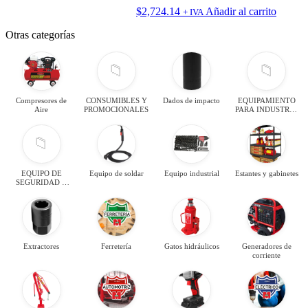
$
2,724.14
Añadir al carrito
+ IVA
Otras categorías
📁
📁
Compresores de
CONSUMIBLES Y
Dados de impacto
EQUIPAMIENTO
Aire
PROMOCIONALES
PARA INDUSTRIA
Y TALLER
📁
EQUIPO DE
Equipo de soldar
Equipo industrial
Estantes y gabinetes
SEGURIDAD Y
VIALIDAD
Extractores
Ferretería
Gatos hidráulicos
Generadores de
corriente