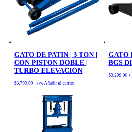
GATO DE PATIN | 3 TON |
GATO D
CON PISTON DOBLE |
BGS D
TURBO ELEVACION
$
3,299.00
+ 
$
3,799.00
Añadir al carrito
+ IVA