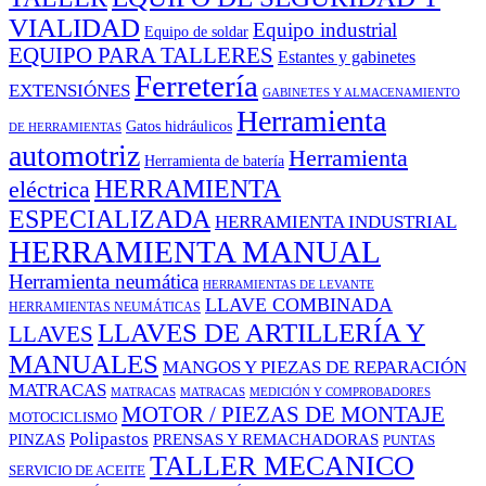
VIALIDAD
Equipo industrial
Equipo de soldar
EQUIPO PARA TALLERES
Estantes y gabinetes
Ferretería
EXTENSIÓNES
GABINETES Y ALMACENAMIENTO
Herramienta
Gatos hidráulicos
DE HERRAMIENTAS
automotriz
Herramienta
Herramienta de batería
HERRAMIENTA
eléctrica
ESPECIALIZADA
HERRAMIENTA INDUSTRIAL
HERRAMIENTA MANUAL
Herramienta neumática
HERRAMIENTAS DE LEVANTE
LLAVE COMBINADA
HERRAMIENTAS NEUMÁTICAS
LLAVES DE ARTILLERÍA Y
LLAVES
MANUALES
MANGOS Y PIEZAS DE REPARACIÓN
MATRACAS
MEDICIÓN Y COMPROBADORES
MATRACAS
MATRACAS
MOTOR / PIEZAS DE MONTAJE
MOTOCICLISMO
Polipastos
PINZAS
PRENSAS Y REMACHADORAS
PUNTAS
TALLER MECANICO
SERVICIO DE ACEITE