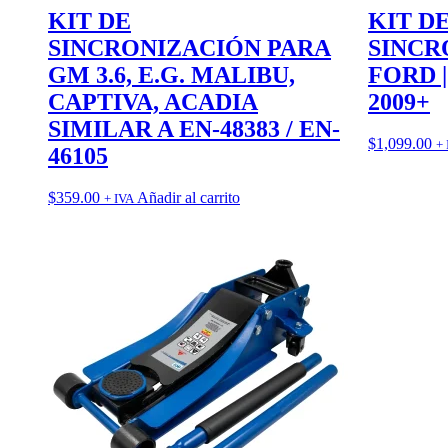
KIT DE
KIT D
SINCRONIZACIÓN PARA
SINCR
GM 3.6, E.G. MALIBU,
FORD | 
CAPTIVA, ACADIA
2009+
SIMILAR A EN-48383 / EN-
$
1,099.00
+ 
46105
$
359.00
Añadir al carrito
+ IVA