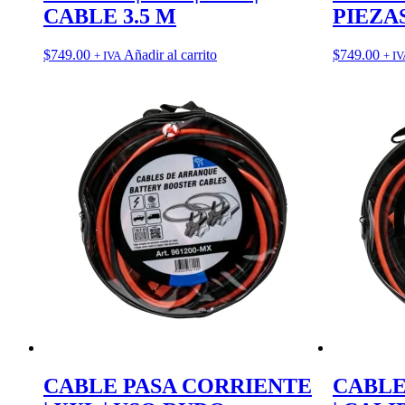
CABLE 3.5 M
PIEZA
$
749.00
Añadir al carrito
$
749.00
+ IVA
+ IV
CABLE PASA CORRIENTE
CABLE