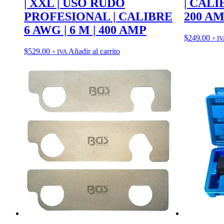
| XXL | USO RUDO
| CALI
PROFESIONAL | CALIBRE
200 A
6 AWG | 6 M | 400 AMP
$
249.00
+ IV
$
529.00
Añadir al carrito
+ IVA