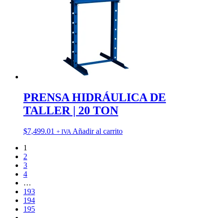
PRENSA HIDRÁULICA DE
TALLER | 20 TON
$
7,499.01
Añadir al carrito
+ IVA
1
2
3
4
…
193
194
195
→