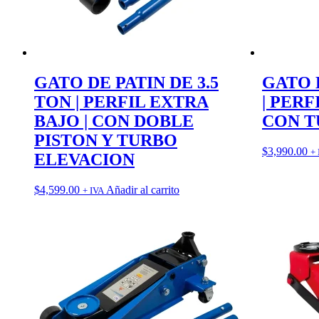
GATO DE PATIN DE 3.5
GATO 
TON | PERFIL EXTRA
| PERF
BAJO | CON DOBLE
CON T
PISTON Y TURBO
$
3,990.00
+ 
ELEVACION
$
4,599.00
Añadir al carrito
+ IVA