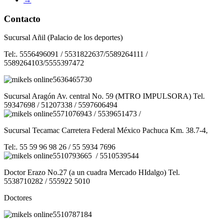
Contacto
Sucursal Añil (Palacio de los deportes)
Tel:. 5556496091 / 5531822637/5589264111 /
5589264103/5555397472
5636465730
Sucursal Aragón Av. central No. 59 (MTRO IMPULSORA) Tel.
59347698 / 51207338 / 5597606494
5571076943 / 5539651473 /
Sucursal Tecamac Carretera Federal México Pachuca Km. 38.7-4,
Tel:. 55 59 96 98 26 / 55 5934 7696
5510793665 / 5510539544
Doctor Erazo No.27 (a un cuadra Mercado HIdalgo) Tel.
5538710282 / 555922 5010
Doctores
5510787184