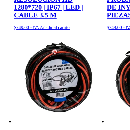
1280*720 | IP67 | LED |
DE INY
CABLE 3.5 M
PIEZA
$
749.00
Añadir al carrito
$
749.00
+ IVA
+ IV