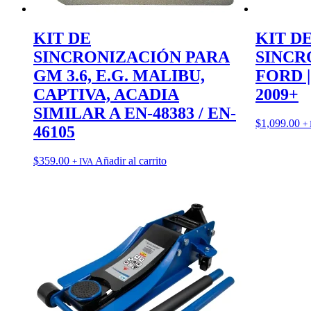
KIT DE
KIT D
SINCRONIZACIÓN PARA
SINCR
GM 3.6, E.G. MALIBU,
FORD | 
CAPTIVA, ACADIA
2009+
SIMILAR A EN-48383 / EN-
$
1,099.00
+ 
46105
$
359.00
Añadir al carrito
+ IVA