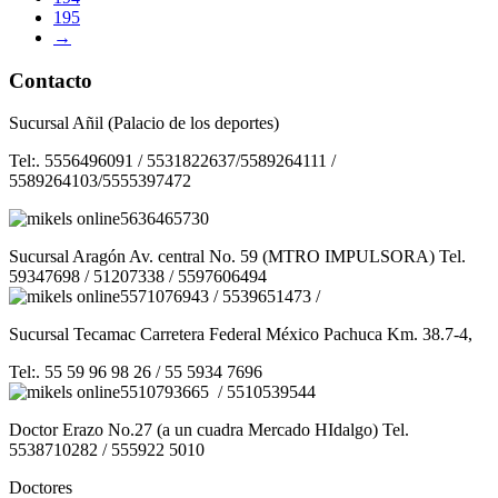
195
→
Contacto
Sucursal Añil (Palacio de los deportes)
Tel:. 5556496091 / 5531822637/5589264111 /
5589264103/5555397472
5636465730
Sucursal Aragón Av. central No. 59 (MTRO IMPULSORA) Tel.
59347698 / 51207338 / 5597606494
5571076943 / 5539651473 /
Sucursal Tecamac Carretera Federal México Pachuca Km. 38.7-4,
Tel:. 55 59 96 98 26 / 55 5934 7696
5510793665 / 5510539544
Doctor Erazo No.27 (a un cuadra Mercado HIdalgo) Tel.
5538710282 / 555922 5010
Doctores