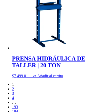
PRENSA HIDRÁULICA DE
TALLER | 20 TON
$
7,499.01
Añadir al carrito
+ IVA
1
2
3
4
…
193
194