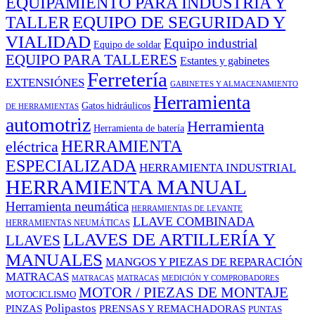
EQUIPAMIENTO PARA INDUSTRIA Y
EQUIPO DE SEGURIDAD Y
TALLER
VIALIDAD
Equipo industrial
Equipo de soldar
EQUIPO PARA TALLERES
Estantes y gabinetes
Ferretería
EXTENSIÓNES
GABINETES Y ALMACENAMIENTO
Herramienta
Gatos hidráulicos
DE HERRAMIENTAS
automotriz
Herramienta
Herramienta de batería
HERRAMIENTA
eléctrica
ESPECIALIZADA
HERRAMIENTA INDUSTRIAL
HERRAMIENTA MANUAL
Herramienta neumática
HERRAMIENTAS DE LEVANTE
LLAVE COMBINADA
HERRAMIENTAS NEUMÁTICAS
LLAVES DE ARTILLERÍA Y
LLAVES
MANUALES
MANGOS Y PIEZAS DE REPARACIÓN
MATRACAS
MEDICIÓN Y COMPROBADORES
MATRACAS
MATRACAS
MOTOR / PIEZAS DE MONTAJE
MOTOCICLISMO
Polipastos
PINZAS
PRENSAS Y REMACHADORAS
PUNTAS