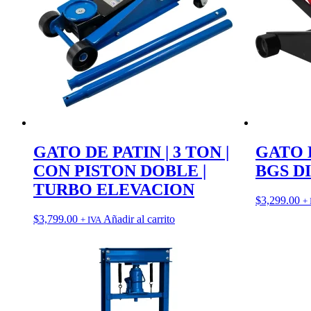
GATO DE PATIN | 3 TON |
GATO D
CON PISTON DOBLE |
BGS D
TURBO ELEVACION
$
3,299.00
+ 
$
3,799.00
Añadir al carrito
+ IVA