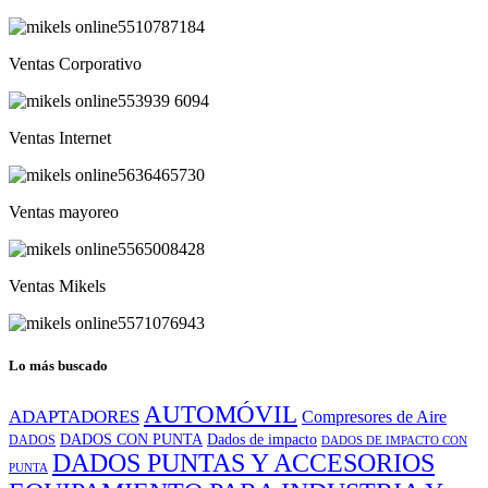
5510787184
Ventas Corporativo
553939 6094
Ventas Internet
5636465730
Ventas mayoreo
5565008428
Ventas Mikels
5571076943
Lo más buscado
AUTOMÓVIL
ADAPTADORES
Compresores de Aire
DADOS CON PUNTA
Dados de impacto
DADOS
DADOS DE IMPACTO CON
DADOS PUNTAS Y ACCESORIOS
PUNTA