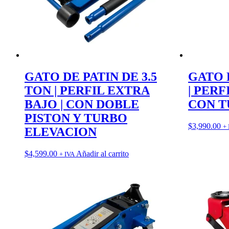
GATO DE PATIN DE 3.5
GATO 
TON | PERFIL EXTRA
| PERF
BAJO | CON DOBLE
CON T
PISTON Y TURBO
$
3,990.00
+ 
ELEVACION
$
4,599.00
Añadir al carrito
+ IVA