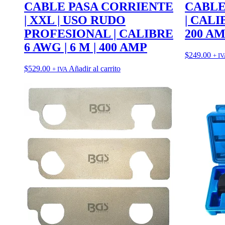
CABLE PASA CORRIENTE
CABLE
| XXL | USO RUDO
| CALI
PROFESIONAL | CALIBRE
200 A
6 AWG | 6 M | 400 AMP
$
249.00
+ IV
$
529.00
Añadir al carrito
+ IVA